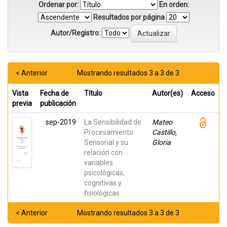
Ordenar por:
En orden:
Resultados por página
Autor/Registro:
< Anterior
Mostrando resultados 3 a 3 de 3
Vista
Fecha de
Título
Autor(es)
Acceso
previa
publicación
sep-2019
La Sensibilidad de
Mateo
Procesamiento
Castillo,
Sensorial y su
Gloria
relación con
variables
psicológicas,
cognitivas y
fisiológicas.
< Anterior
Mostrando resultados 3 a 3 de 3