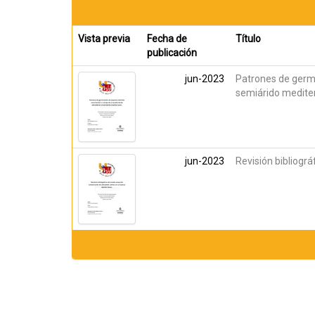
Vista previa
Fecha de
Título
publicación
jun-2023
Patrones de germin
semiárido medite
jun-2023
Revisión bibliogr