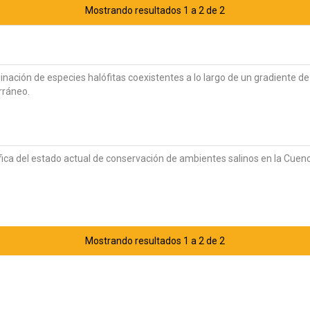
Mostrando resultados 1 a 2 de 2
ación de especies halófitas coexistentes a lo largo de un gradiente de 
rráneo.
áfica del estado actual de conservación de ambientes salinos en la Cue
Mostrando resultados 1 a 2 de 2