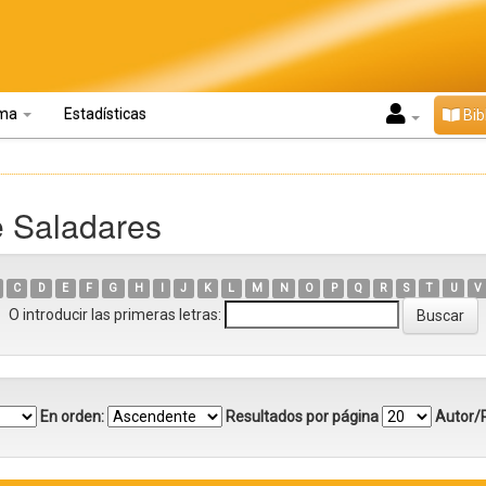
oma
Estadísticas
Bib
e Saladares
C
D
E
F
G
H
I
J
K
L
M
N
O
P
Q
R
S
T
U
V
O introducir las primeras letras:
En orden:
Resultados por página
Autor/R