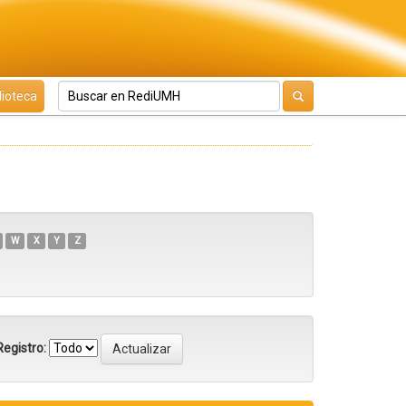
lioteca
W
X
Y
Z
egistro: