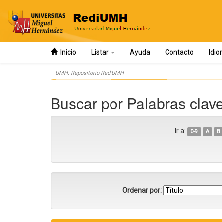
Inicio
Listar
Ayuda
Contacto
Idi
Skip
UMH: Repositorio RediUMH
navigation
Buscar por Palabras clav
Ir a:
0-9
A
B
Ordenar por: