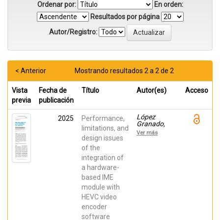
Ordenar por:
En orden:
Resultados por página
Autor/Registro:
< Anterior
Mostrando resultados 2 a 2 de 2
Vista
Fecha de
Título
Autor(es)
Acceso
previa
publicación
López
2025
Performance,
Granado,
limitations, and
Otoniel;
Ver más
Migallón,
design issues
Héctor;
of the
Alcocer,
integration of
Estefanía;
Gutiérrez,
a hardware-
Roberto; Van
based IME
Wallendael,
Glenn;
module with
Malumbres,
HEVC video
Manuel
encoder
software