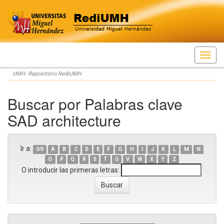
Skip
UMH: Repositorio RediUMH
navigation
Buscar por Palabras clave
SAD architecture
Ir a:
0-9
A
B
C
D
E
F
G
H
I
J
K
L
M
N
O
P
Q
R
S
T
U
V
W
X
Y
Z
O introducir las primeras letras: