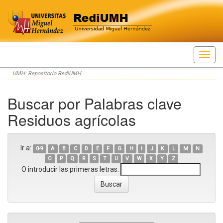
Skip
UMH: Repositorio RediUMH
navigation
Buscar por Palabras clave
Residuos agrícolas
Ir a:
0-9
A
B
C
D
E
F
G
H
I
J
K
L
M
N
O
P
Q
R
S
T
U
V
W
X
Y
Z
O introducir las primeras letras: