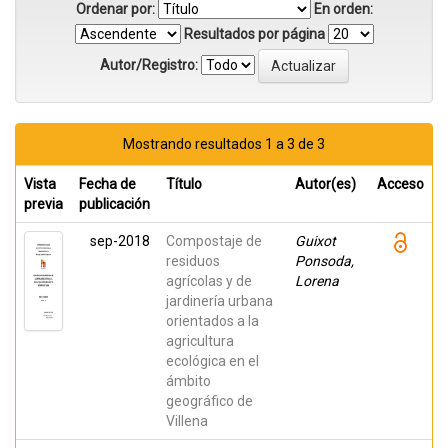
Ordenar por:
En orden:
Resultados por página
Autor/Registro:
Mostrando resultados 1 a 3 de 3
Vista
Fecha de
Título
Autor(es)
Acceso
previa
publicación
sep-2018
Compostaje de
Guixot
residuos
Ponsoda,
agrícolas y de
Lorena
jardinería urbana
orientados a la
agricultura
ecológica en el
ámbito
geográfico de
Villena