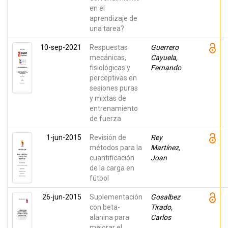
en el
aprendizaje de
una tarea?
10-sep-2021
Respuestas
Guerrero
mecánicas,
Cayuela,
fisiológicas y
Fernando
perceptivas en
sesiones puras
y mixtas de
entrenamiento
de fuerza
1-jun-2015
Revisión de
Rey
métodos para la
Martínez,
cuantificación
Joan
de la carga en
fútbol
26-jun-2015
Suplementación
Gosalbez
con beta-
Tirado,
alanina para
Carlos
mejorar el