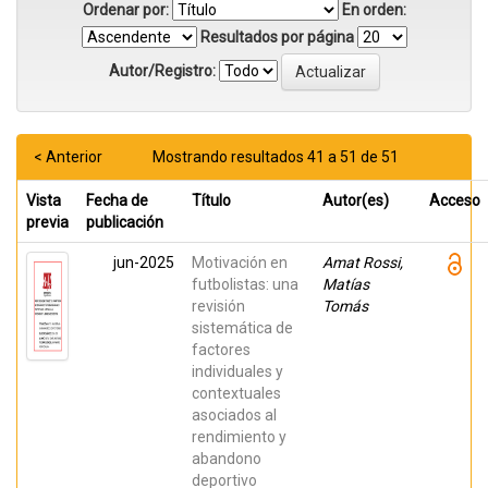
Ordenar por:
En orden:
Resultados por página
Autor/Registro:
< Anterior
Mostrando resultados 41 a 51 de 51
Vista
Fecha de
Título
Autor(es)
Acceso
previa
publicación
jun-2025
Motivación en
Amat Rossi,
futbolistas: una
Matías
revisión
Tomás
sistemática de
factores
individuales y
contextuales
asociados al
rendimiento y
abandono
deportivo