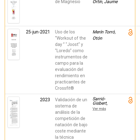
de Magnesio
Ortín, Jaume
25-jun-2021
Uso de los
Merín Torró,
“Workout of the
Otón
day ” "Joost" y
"Loredo" como
instrumentos de
campo para la
evaluación del
rendimiento en
practicantes de
Crossfit®
Sarrió-
2023
Validación de un
Gisbert,
sistema de
Vicente;
Ver más
Sanchis-
análisis de la
Sanchis,
competición de
Roberto;
natación de bajo
Pérez-
Soriano,
coste mediante
Pedro;
la técnica
Encarnación-