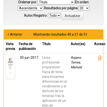
Ordenar por:
En orden:
Resultados por página
Autor/Registro:
< Anterior
Mostrando resultados 40 a 51 de 51
Vista
Fecha de
Título
Autor(es)
Acceso
previa
publicación
30-jun-2017
Línea
Rojano
profesional-
Torres,
preparación
Manuel
física de tenis
para iniciantes:
diferencias en el
rendimiento y el
disfrute de los
tenistas tras la
aplicación de un
plan de