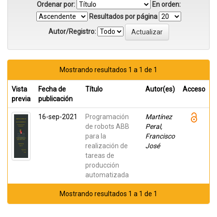
Ordenar por:
En orden:
Resultados por página
Autor/Registro:
Mostrando resultados 1 a 1 de 1
Vista
Fecha de
Título
Autor(es)
Acceso
previa
publicación
16-sep-2021
Programación
Martínez
de robots ABB
Peral,
para la
Francisco
realización de
José
tareas de
producción
automatizada
Mostrando resultados 1 a 1 de 1