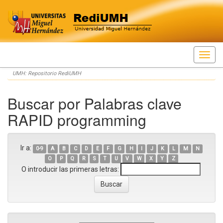
Skip
UMH: Repositorio RediUMH
navigation
Buscar por Palabras clave
RAPID programming
Ir a:
0-9
A
B
C
D
E
F
G
H
I
J
K
L
M
N
O
P
Q
R
S
T
U
V
W
X
Y
Z
O introducir las primeras letras: