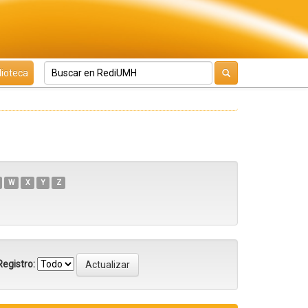
lioteca
W
X
Y
Z
egistro: