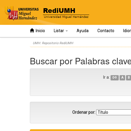
Inicio
Listar
Ayuda
Contacto
Idi
Skip
UMH: Repositorio RediUMH
navigation
Buscar por Palabras clav
Ir a:
0-9
A
B
Ordenar por: