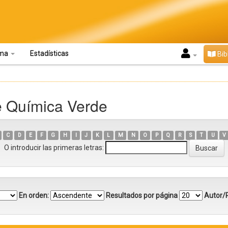
oma
Estadísticas
Bib
e Química Verde
C
D
E
F
G
H
I
J
K
L
M
N
O
P
Q
R
S
T
U
V
O introducir las primeras letras:
En orden:
Resultados por página
Autor/R