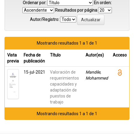
Ordenar por:
En orden:
Resultados por página
Autor/Registro:
Mostrando resultados 1 a 1 de 1
Vista
Fecha de
Título
Autor(es)
Acceso
previa
publicación
15-jul-2021
Valoración de
Mandile,
requerimientos
Mohammed
capacidades y
adaptación de
puestos de
trabajo
Mostrando resultados 1 a 1 de 1