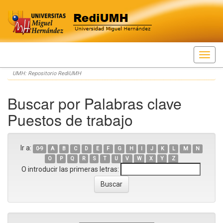
Skip
UMH: Repositorio RediUMH
navigation
Buscar por Palabras clave
Puestos de trabajo
Ir a:
0-9
A
B
C
D
E
F
G
H
I
J
K
L
M
N
O
P
Q
R
S
T
U
V
W
X
Y
Z
O introducir las primeras letras: