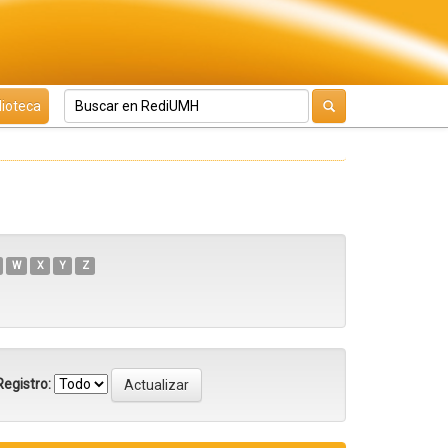
lioteca
W
X
Y
Z
egistro: