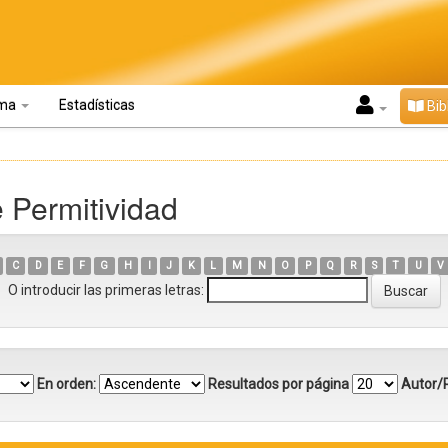
oma
Estadísticas
Bib
 Permitividad
C
D
E
F
G
H
I
J
K
L
M
N
O
P
Q
R
S
T
U
V
O introducir las primeras letras:
En orden:
Resultados por página
Autor/R