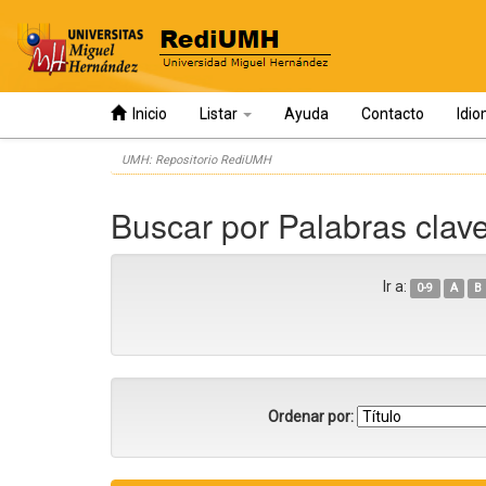
Inicio
Listar
Ayuda
Contacto
Idi
Skip
UMH: Repositorio RediUMH
navigation
Buscar por Palabras clave
Ir a:
0-9
A
B
Ordenar por: