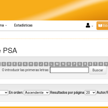
oma
Estadísticas
Bib
e PSA
C
D
E
F
G
H
I
J
K
L
M
N
O
P
Q
R
S
T
U
V
O introducir las primeras letras:
En orden:
Resultados por página
Autor/R