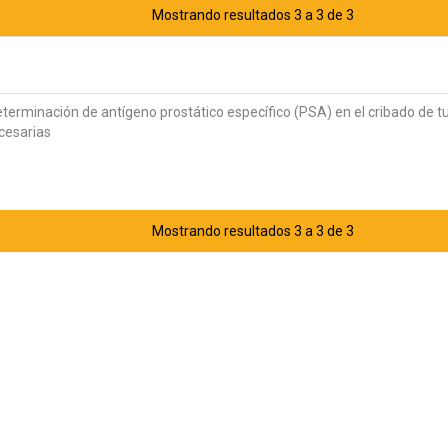
Mostrando resultados 3 a 3 de 3
eterminación de antígeno prostático específico (PSA) en el cribado de 
ecesarias
Mostrando resultados 3 a 3 de 3