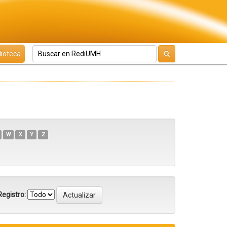
lioteca
W
X
Y
Z
egistro: