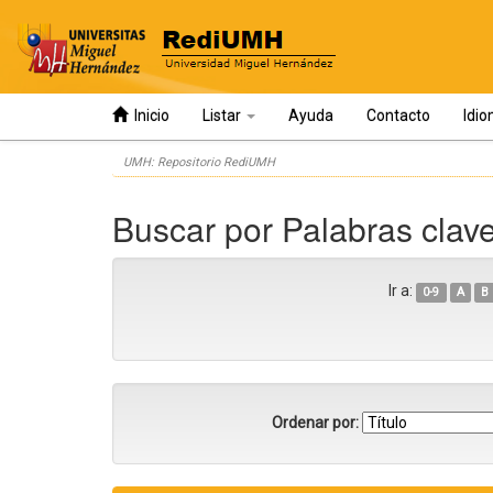
Inicio
Listar
Ayuda
Contacto
Idi
Skip
UMH: Repositorio RediUMH
navigation
Buscar por Palabras clav
Ir a:
0-9
A
B
Ordenar por: