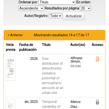
Ordenar por:
En orden:
Resultados por página
Autor/Registro:
< Anterior
Mostrando resultados 14 a 17 de 17
Vista
Fecha de
Título
Autor(es)
Acceso
previa
publicación
Alfosea-
2026
Size
Simón,
distribution of
Marina;
Ver más
Galindo,
dithiothreitol
Nuria;
oxidative
Gómez-
potential of
Sánchez,
Noelia; Gil-
atmospheric
Moltó,
aerosols at an
Juan;
Clemente,
urban site
Álvaro;
Nicolás,
dic-2025
Temporal
Matos-
José
Francisco;
variability of
Díaz,