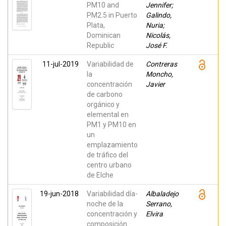
Crespo,
PM10 and
Jennifer;
Javier;
Yubero,
PM2.5 in Puerto
Galindo,
Eduardo
Plata,
Nuria;
Dominican
Nicolás,
Republic
José F.
11-jul-2019
Variabilidad de
Contreras
la
Moncho,
concentración
Javier
de carbono
orgánico y
elemental en
PM1 y PM10 en
un
emplazamiento
de tráfico del
centro urbano
de Elche
19-jun-2018
Variabilidad día-
Albaladejo
noche de la
Serrano,
concentración y
Elvira
composición