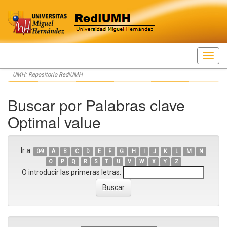
Skip
UMH: Repositorio RediUMH
navigation
Buscar por Palabras clave
Optimal value
Ir a:
0-9
A
B
C
D
E
F
G
H
I
J
K
L
M
N
O
P
Q
R
S
T
U
V
W
X
Y
Z
O introducir las primeras letras: