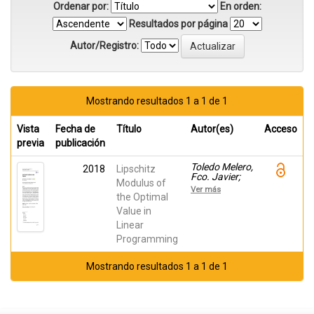
Ordenar por:
En orden:
Resultados por página
Autor/Registro:
Mostrando resultados 1 a 1 de 1
Vista
Fecha de
Título
Autor(es)
Acceso
previa
publicación
Toledo Melero,
2018
Lipschitz
Fco. Javier;
Modulus of
Gisbert, María
Ver más
Jesús; Parra,
the Optimal
Juan;
Value in
Cánovas,
Linear
María Josefa
Programming
Mostrando resultados 1 a 1 de 1