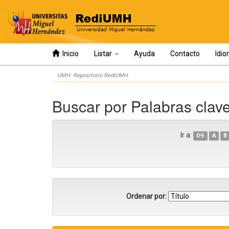
Inicio
Listar
Ayuda
Contacto
Idi
Skip
UMH: Repositorio RediUMH
navigation
Buscar por Palabras clave
Ir a:
0-9
A
B
Ordenar por: