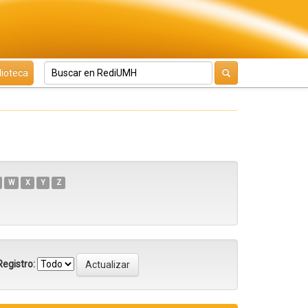
lioteca
W
X
Y
Z
egistro: