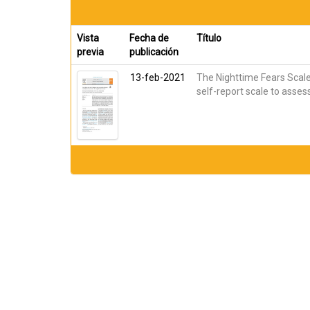
Vista
Fecha de
Título
previa
publicación
13-feb-2021
The Nighttime Fears Scal
self-report scale to asses