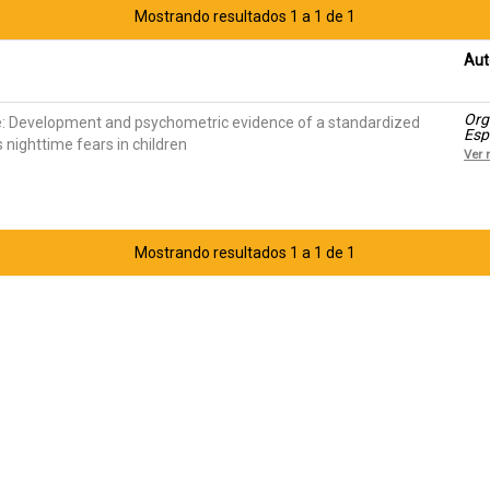
Mostrando resultados 1 a 1 de 1
Aut
Org
e: Development and psychometric evidence of a standardized
Esp
s nighttime fears in children
Ver
Mostrando resultados 1 a 1 de 1