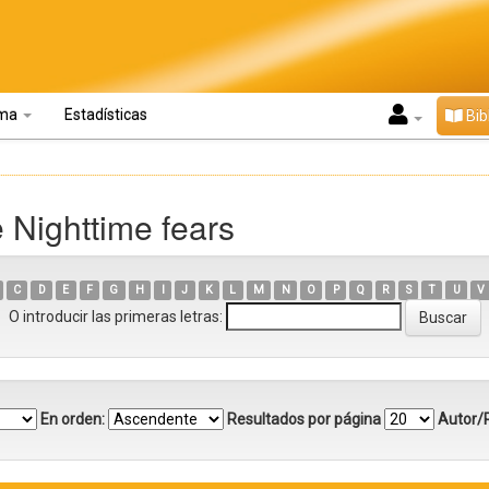
oma
Estadísticas
Bib
 Nighttime fears
C
D
E
F
G
H
I
J
K
L
M
N
O
P
Q
R
S
T
U
V
O introducir las primeras letras:
En orden:
Resultados por página
Autor/R