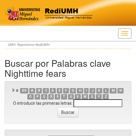
Skip
UMH: Repositorio RediUMH
navigation
Buscar por Palabras clave
Nighttime fears
Ir a:
0-9
A
B
C
D
E
F
G
H
I
J
K
L
M
N
O
P
Q
R
S
T
U
V
W
X
Y
Z
O introducir las primeras letras: