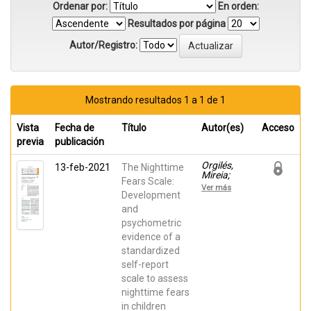
Ordenar por:
En orden:
Resultados por página
Autor/Registro:
Mostrando resultados 1 a 1 de 1
Vista
Fecha de
Título
Autor(es)
Acceso
previa
publicación
Orgilés,
13-feb-2021
The Nighttime
Mireia;
Fears Scale:
Fernandez-
Ver más
Martínez,
Development
Ivan;
and
Espada,
psychometric
José;
Morales,
evidence of a
Alexandra
standardized
self-report
scale to assess
nighttime fears
in children