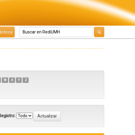
lioteca
W
X
Y
Z
egistro: