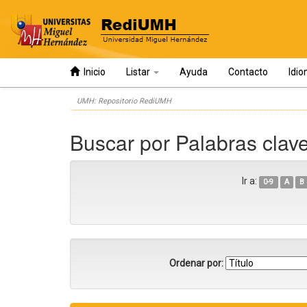
Inicio
Listar
Ayuda
Contacto
Idi
Skip
UMH: Repositorio RediUMH
navigation
Buscar por Palabras clav
Ir a:
0-9
A
B
Ordenar por: