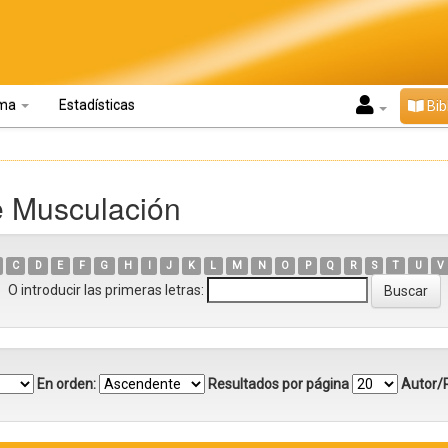
oma
Estadísticas
Bib
e Musculación
C
D
E
F
G
H
I
J
K
L
M
N
O
P
Q
R
S
T
U
V
O introducir las primeras letras:
En orden:
Resultados por página
Autor/R