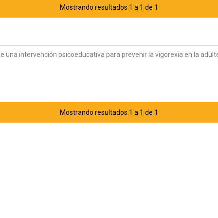
Mostrando resultados 1 a 1 de 1
 una intervención psicoeducativa para prevenir la vigorexia en la adult
Mostrando resultados 1 a 1 de 1