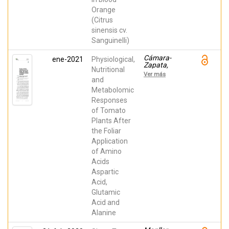
Orange
(Citrus
sinensis cv.
Sanguinelli)
Cámara-
ene-2021
Physiological,
Zapata,
Nutritional
José-María;
Ver más
Alfosea
and
Simón,
Metabolomic
Marina;
Responses
Zavala
Gonzalez,
of Tomato
Ernesto
Plants After
Alejandro;
Simón
the Foliar
Vilella,
Application
Inmaculada;
Martinez
of Amino
Nicolas,
Acids
Juan Jose;
Aspartic
Lidón
Noguera,
Acid,
Vicente;
Glutamic
Garcia-
Sanchez,
Acid and
Francisco
Alanine