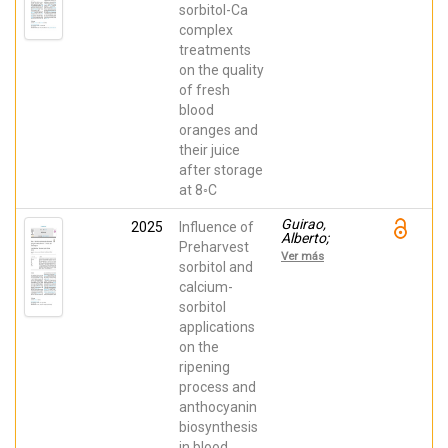
Solana-
sorbitol-Ca
Guilabert, A.;
complex
Diaz-Mula,
Huertas
treatments
Maria;
on the quality
Valero,
Daniel;
of fresh
Martínez-
blood
Romero,
Domingo
oranges and
their juice
after storage
at 8◦C
Guirao,
2025
Influence of
Alberto;
Preharvest
Martínez-
Ver más
Romero,
sorbitol and
Domingo;
calcium-
Solana
sorbitol
Guilabert,
Ander; Diaz-
applications
Mula,
on the
Huertas
Maria;
ripening
Veracruz,
process and
Valverde
anthocyanin
biosynthesis
in blood