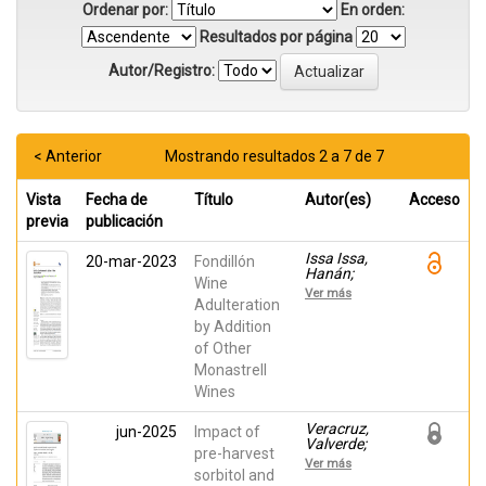
Ordenar por:
En orden:
Resultados por página
Autor/Registro:
< Anterior
Mostrando resultados 2 a 7 de 7
Vista
Fecha de
Título
Autor(es)
Acceso
previa
publicación
Issa Issa,
20-mar-2023
Fondillón
Hanán;
Wine
Hernández,
Ver más
Francisca;
Adulteration
López Lluch,
by Addition
David; Uysal
of Other
Afacan,
Reyhan
Monastrell
Selin;
Wines
Carbonell-
Barrachina,
Ángel A.
Veracruz,
jun-2025
Impact of
Valverde;
pre-harvest
Veracruz,
Ver más
Valverde;
sorbitol and