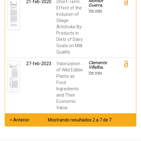
Monllor
21-feb-2020
Short-Term
Guerra,
Effect of the
Paula;
Ver más
Romero,
Inclusion of
Gema;
Silage
Sendra,
Artichoke By-
Esther;
Atzori,
Products in
Alberto
Diets of Dairy
Stanislao;
DIAZ
Goats on Milk
SANCHEZ,
Quality
JOSE
RAMON
Clemente
27-feb-2023
Valorization
Villalba,
of Wild Edible
Jesús; Burló,
Ver más
Francisco;
Plants as
Hernández,
Food
Francisca;
Ingredients
Carbonell-
Barrachina,
and Their
Ángel A.
Economic
Value
< Anterior
Mostrando resultados 2 a 7 de 7