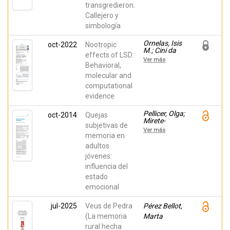
transgredieron.
Callejero y
simbología
Ornelas, Isis
oct-2022
Nootropic
M.; Cini da
effects of LSD:
Silva, Felipe
Ver más
Augusto;
Behavioral,
Wießner,
molecular and
Isabel;
computational
Marcos,
Encarni;
evidence
Araújo,
Dráulio;
Pellicer, Olga;
oct-2014
Quejas
Goto-Silva,
Mirete-
Livia;
subjetivas de
Fructuoso,
Nascimento,
Ver más
Marcos;
memoria en
Juliana;
Molina-
Silva, Sergio
adultos
Rodríguez,
R.B.; Costa,
jóvenes:
Sergio; Soto-
Marcelo;
Amaya,
Falchi,
influencia del
Johnathan
Marcelo;
estado
Olivieri,
emocional
Rodolfo;
Palhano-
Fontes,
jul-2025
Veus de Pedra
Pérez Bellot,
Fernanda;
Sequerra,
(La memoria
Marta
Eduardo;
rural hecha