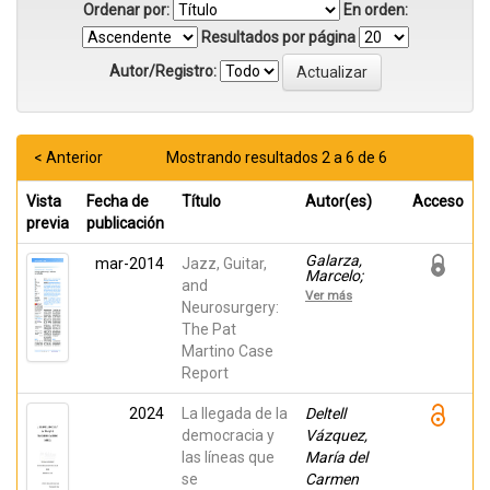
Ordenar por:
En orden:
Resultados por página
Autor/Registro:
< Anterior
Mostrando resultados 2 a 6 de 6
Vista
Fecha de
Título
Autor(es)
Acceso
previa
publicación
Galarza,
mar-2014
Jazz, Guitar,
Marcelo;
and
Isaac, Claire;
Ver más
Pellicer, Olga;
Neurosurgery:
Mayes,
The Pat
Andrew;
Martino Case
Broks, Paul;
Montaldi,
Report
Daniela;
Denby,
2024
La llegada de la
Christine;
Deltell
Simeone,
democracia y
Vázquez,
Frederick
las líneas que
María del
se
Carmen