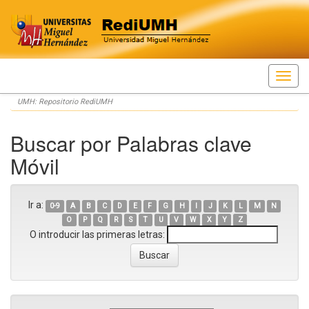
Skip
UMH: Repositorio RediUMH
navigation
Buscar por Palabras clave
Móvil
Ir a:
0-9
A
B
C
D
E
F
G
H
I
J
K
L
M
N
O
P
Q
R
S
T
U
V
W
X
Y
Z
O introducir las primeras letras: