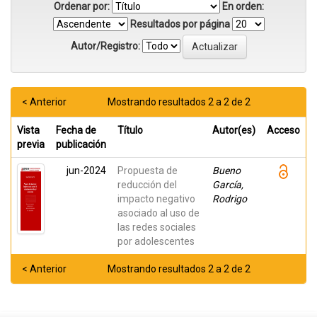
Ordenar por:
En orden:
Resultados por página
Autor/Registro:
< Anterior
Mostrando resultados 2 a 2 de 2
Vista
Fecha de
Título
Autor(es)
Acceso
previa
publicación
jun-2024
Propuesta de
Bueno
reducción del
García,
impacto negativo
Rodrigo
asociado al uso de
las redes sociales
por adolescentes
< Anterior
Mostrando resultados 2 a 2 de 2