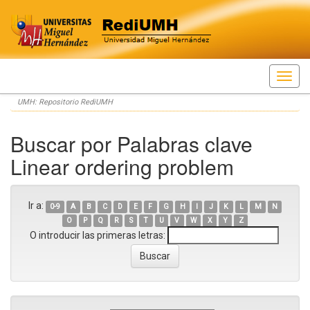
Skip
UMH: Repositorio RediUMH
navigation
Buscar por Palabras clave
Linear ordering problem
Ir a:
0-9
A
B
C
D
E
F
G
H
I
J
K
L
M
N
O
P
Q
R
S
T
U
V
W
X
Y
Z
O introducir las primeras letras: