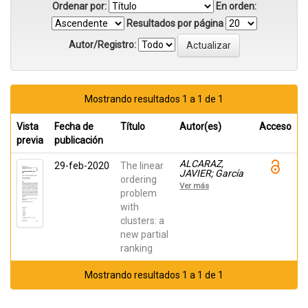
Ordenar por:
En orden:
Resultados por página
Autor/Registro:
Mostrando resultados 1 a 1 de 1
Vista
Fecha de
Título
Autor(es)
Acceso
previa
publicación
ALCARAZ,
29-feb-2020
The linear
JAVIER; García
ordering
Nové, Eva
Ver más
María; Landete,
problem
Mercedes;
with
Monge Ivars,
clusters: a
Juan Francisco
new partial
ranking
Mostrando resultados 1 a 1 de 1