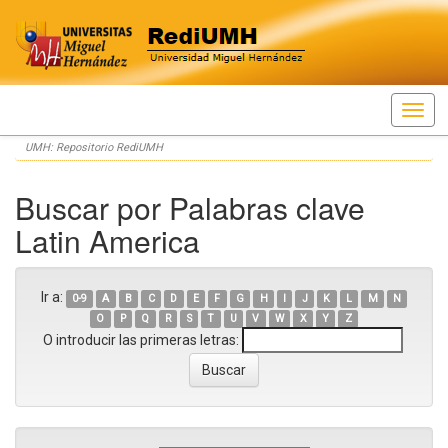
Skip
UMH: Repositorio RediUMH
navigation
Buscar por Palabras clave
Latin America
Ir a:
0-9
A
B
C
D
E
F
G
H
I
J
K
L
M
N
O
P
Q
R
S
T
U
V
W
X
Y
Z
O introducir las primeras letras: