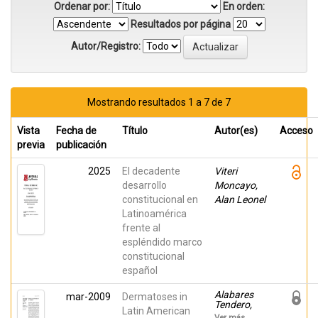
Ordenar por:
En orden:
Resultados por página
Autor/Registro:
Mostrando resultados 1 a 7 de 7
Vista
Fecha de
Título
Autor(es)
Acceso
previa
publicación
2025
El decadente
Viteri
desarrollo
Moncayo,
constitucional en
Alan Leonel
Latinoamérica
frente al
espléndido marco
constitucional
español
Alabares
mar-2009
Dermatoses in
Tendero,
Latin American
María Pilar;
Ver más