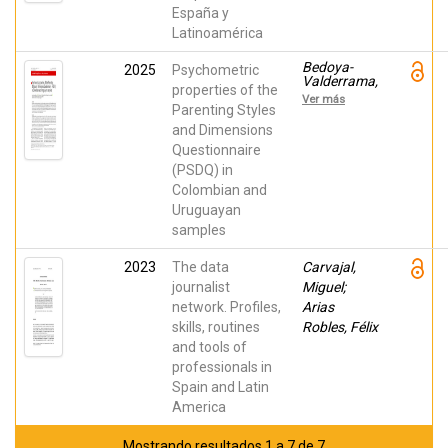
España y
Latinoamérica
Bedoya-
2025
Psychometric
Valderrama,
properties of the
Luna;
Ver más
Cracco,
Parenting Styles
Cecilia;
and Dimensions
Kiefer,
Questionnaire
Mariana;
Garay
(PSDQ) in
Quevedo,
Colombian and
Orlando
Uruguayan
samples
2023
The data
Carvajal,
journalist
Miguel;
network. Profiles,
Arias
skills, routines
Robles, Félix
and tools of
professionals in
Spain and Latin
America
Mostrando resultados 1 a 7 de 7