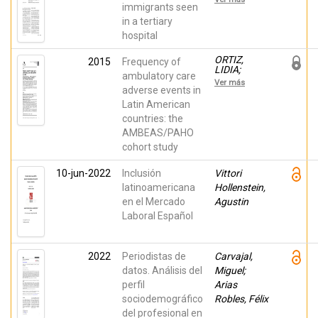
Belinchón ,
immigrants seen
Isabel ;
in a tertiary
Ramos
hospital
Rincón,
José
Manuel;
ORTIZ,
2015
Frequency of
Sánchez-
LIDIA;
ambulatory care
Payá, José;
Montserrat,
Ver más
COSTA, Ana
Dolors;
adverse events in
Lucas;
Suarez,
Latin American
PÉREZ
Manuel;
CRESPO,
countries: the
Mira, José
María;
Joaquín;
AMBEAS/PAHO
SILVESTRE
Gaitán
SALVADOR,
cohort study
Duarte,
Juan
Hernando;
Francisco
Reveiz,
10-jun-2022
Inclusión
Vittori
Ludovic
latinoamericana
Hollenstein,
en el Mercado
Agustin
Laboral Español
2022
Periodistas de
Carvajal,
datos. Análisis del
Miguel;
perfil
Arias
sociodemográfico
Robles, Félix
del profesional en