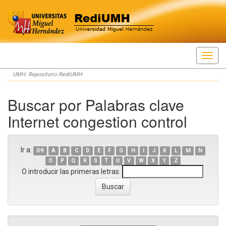
Skip
UMH: Repositorio RediUMH
navigation
Buscar por Palabras clave
Internet congestion control
Ir a:
0-9
A
B
C
D
E
F
G
H
I
J
K
L
M
N
O
P
Q
R
S
T
U
V
W
X
Y
Z
O introducir las primeras letras: