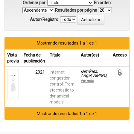
Ordenar por:
En orden:
Resultados por página
Autor/Registro:
Mostrando resultados 1 a 1 de 1
Vista
Fecha de
Título
Autor(es)
Acceso
previa
publicación
Giménez,
2021
Internet
Angel; AMIGO,
congestion
JOSE M.;
Ver más
Martinez
control: From
Bonastre,
stochastic to
Oscar; Valero,
dynamical
Jose
models
Mostrando resultados 1 a 1 de 1