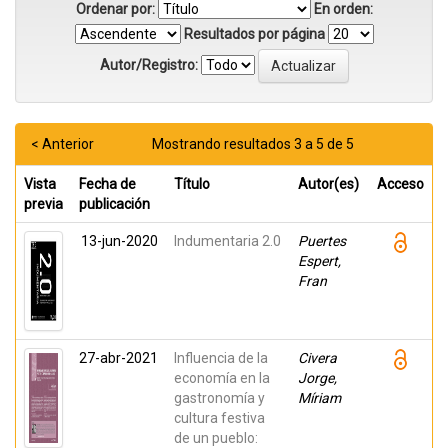
Ordenar por:
En orden:
Resultados por página
Autor/Registro:
< Anterior
Mostrando resultados 3 a 5 de 5
Vista
Fecha de
Título
Autor(es)
Acceso
previa
publicación
13-jun-2020
Indumentaria 2.0
Puertes
Espert,
Fran
27-abr-2021
Influencia de la
Civera
economía en la
Jorge,
gastronomía y
Míriam
cultura festiva
de un pueblo: