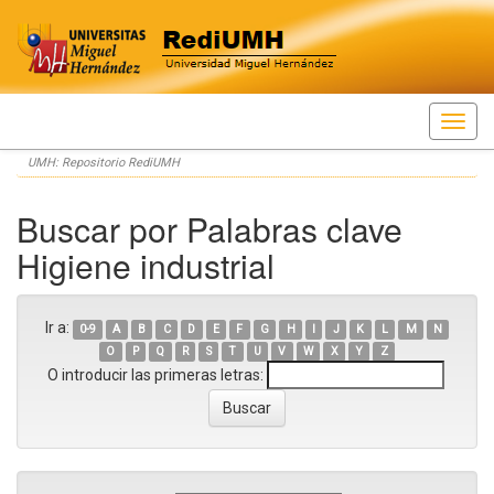
Skip
UMH: Repositorio RediUMH
navigation
Buscar por Palabras clave
Higiene industrial
Ir a:
0-9
A
B
C
D
E
F
G
H
I
J
K
L
M
N
O
P
Q
R
S
T
U
V
W
X
Y
Z
O introducir las primeras letras: