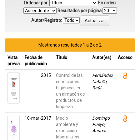
Ordenar por:
En orden:
Resultados por página
Autor/Registro:
Mostrando resultados 1 a 2 de 2
Vista
Fecha de
Título
Autor(es)
Acceso
previa
publicación
2015
Control de las
Fernández
condiciones
Cabello,
higiénicas en
Raúl
un almacén de
productos de
limpieza
10-mar-2017
Medio
Domingo
ambiente y
Pueyo,
exposición
Andrea
laboral a los