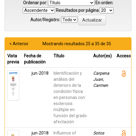
Ordenar por:
En orden:
Resultados por página
Autor/Registro:
< Anterior
Mostrando resultados 25 a 35 de 35
Vista
Fecha de
Título
Autor(es)
Acceso
previa
publicación
jun-2018
Identificación y
Carpena
análisis del
Juan,
deterioro de la
Carmen
condición física
en personas con
esclerosis
múltiple en
función del grado
afectación
jun-2018
Influence of
Sotos