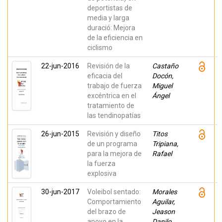
deportistas de
media y larga
duració: Mejora
de la eficiencia en
ciclismo
22-jun-2016
Revisión de la
Castaño
eficacia del
Docón,
trabajo de fuerza
Miguel
excéntrica en el
Ángel
tratamiento de
las tendinopatías
26-jun-2015
Revisión y diseño
Titos
de un programa
Tripiana,
para la mejora de
Rafael
la fuerza
explosiva
30-jun-2017
Voleibol sentado:
Morales
Comportamiento
Aguilar,
del brazo de
Jeason
apoyo en la
Danilo