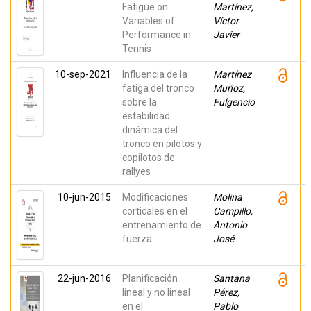
Fatigue on
Martínez,
Variables of
Víctor
Performance in
Javier
Tennis
10-sep-2021
Influencia de la
Martínez
fatiga del tronco
Muñoz,
sobre la
Fulgencio
estabilidad
dinámica del
tronco en pilotos y
copilotos de
rallyes
10-jun-2015
Modificaciones
Molina
corticales en el
Campillo,
entrenamiento de
Antonio
fuerza
José
22-jun-2016
Planificación
Santana
lineal y no lineal
Pérez,
en el
Pablo