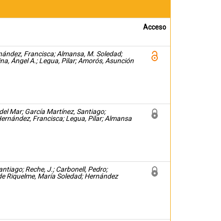
Acceso
nández, Francisca; Almansa, M. Soledad;
na, Ángel A.; Legua, Pilar; Amorós, Asunción
 del Mar; García Martínez, Santiago;
Hernández, Francisca; Legua, Pilar; Almansa
me, María Soledad; Amorós, Asunción
ntiago; Reche, J.; Carbonell, Pedro;
e Riquelme, María Soledad; Hernández
 Legua, Pilar; Amorós, Asunción