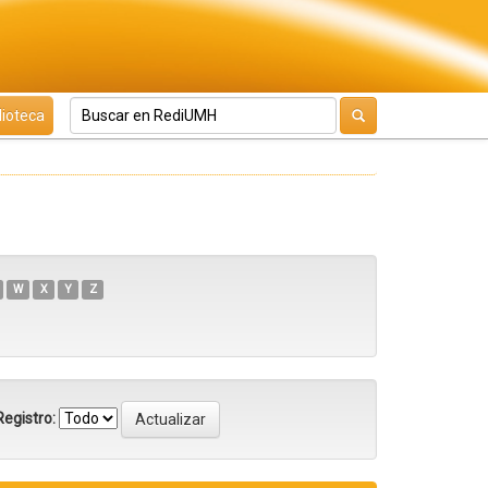
lioteca
W
X
Y
Z
egistro: