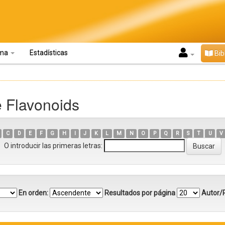
oma
Estadísticas
Bib
e Flavonoids
C
D
E
F
G
H
I
J
K
L
M
N
O
P
Q
R
S
T
U
V
O introducir las primeras letras:
En orden:
Resultados por página
Autor/R