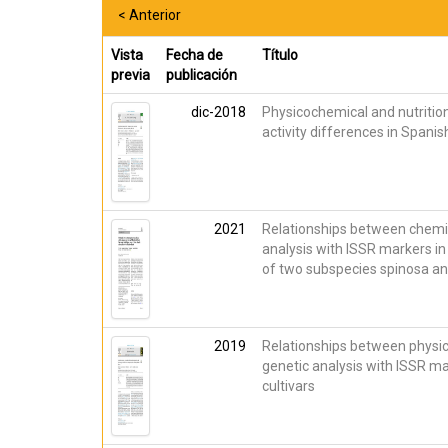
< Anterior
Vista
Fecha de
Título
previa
publicación
dic-2018
Physicochemical and nutritiona
activity differences in Spanish
2021
Relationships between chemica
analysis with ISSR markers in
of two subspecies spinosa and
2019
Relationships between physi
genetic analysis with ISSR mar
cultivars