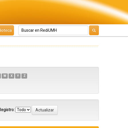
lioteca
W
X
Y
Z
egistro: