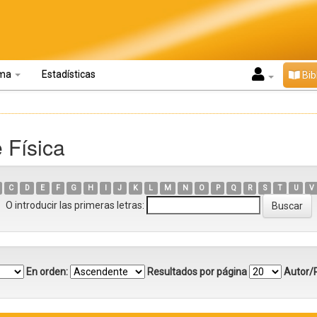
oma
Estadísticas
Bib
 Física
C
D
E
F
G
H
I
J
K
L
M
N
O
P
Q
R
S
T
U
V
O introducir las primeras letras:
En orden:
Resultados por página
Autor/R