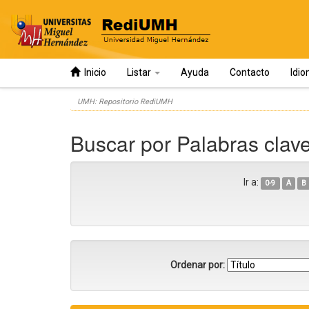
Inicio
Listar
Ayuda
Contacto
Idi
Skip
UMH: Repositorio RediUMH
navigation
Buscar por Palabras clave
Ir a:
0-9
A
B
Ordenar por: