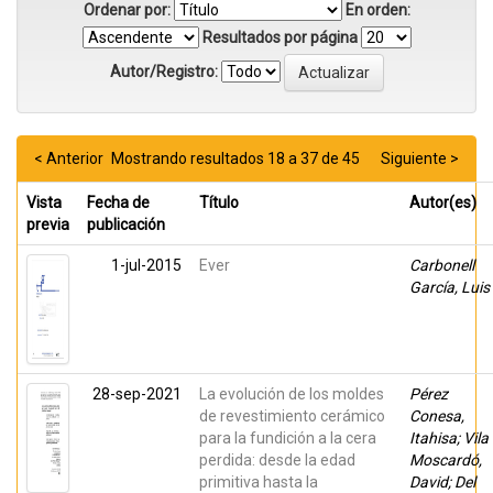
Ordenar por:
En orden:
Resultados por página
Autor/Registro:
< Anterior
Mostrando resultados 18 a 37 de 45
Siguiente >
Vista
Fecha de
Título
Autor(es)
previa
publicación
1-jul-2015
Ever
Carbonell
García, Luis
28-sep-2021
La evolución de los moldes
Pérez
de revestimiento cerámico
Conesa,
para la fundición a la cera
Itahisa; Vila
perdida: desde la edad
Moscardó,
primitiva hasta la
David; Del