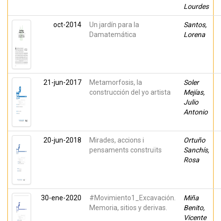
Lourdes
oct-2014
Un jardín para la
Santos,
Damatemática
Lorena
21-jun-2017
Metamorfosis, la
Soler
construcción del yo artista
Mejías,
Julio
Antonio
20-jun-2018
Mirades, accions i
Ortuño
pensaments construïts
Sanchís,
Rosa
30-ene-2020
#Movimiento1_Excavación.
Miña
Memoria, sitios y derivas.
Benito,
Vicente