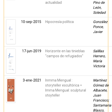
actualidad
Pino de
León,
Soledad
10-sep-2015
Hipocresía política
González
Ponce,
Javier
17-jun-2019
Horizonte en las tinieblas
Salillas
"campos de refugiados"
Herrero,
María
Victoria
3-ene-2021
Inmma Mengual :
Martínez
storyteller escultórica =
Gómez de
Imma Mengual: sculptural
Albacete,
stoyteller
Juan
Francisco;
Santamaria
Blasco,