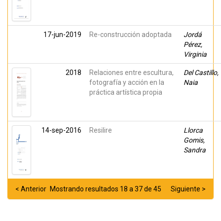
17-jun-2019
Re-construcción adoptada
Jordá
Pérez,
Virginia
2018
Relaciones entre escultura,
Del Castillo,
fotografía y acción en la
Naia
práctica artística propia
14-sep-2016
Resilire
Llorca
Gomis,
Sandra
< Anterior
Mostrando resultados 18 a 37 de 45
Siguiente >