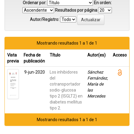
Ordenar por:
En orden:
Resultados por página
Autor/Registro:
Mostrando resultados 1 a 1 de 1
Vista
Fecha de
Título
Autor(es)
Acceso
previa
publicación
9-jun-2020
Los inhibidores
Sánchez
del
Fernández,
cotransportador
María de
sodio-glucosa
las
tipo 2 (ISGLT2) en
Mercedes
diabetes mellitus
tipo 2.
Mostrando resultados 1 a 1 de 1