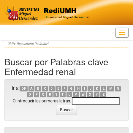
Skip
UMH: Repositorio RediUMH
navigation
Buscar por Palabras clave
Enfermedad renal
Ir a:
0-9
A
B
C
D
E
F
G
H
I
J
K
L
M
N
O
P
Q
R
S
T
U
V
W
X
Y
Z
O introducir las primeras letras: