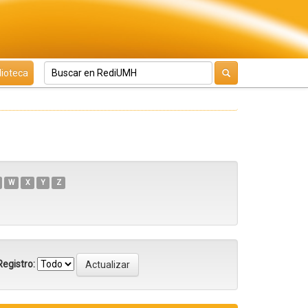
lioteca
W
X
Y
Z
egistro: