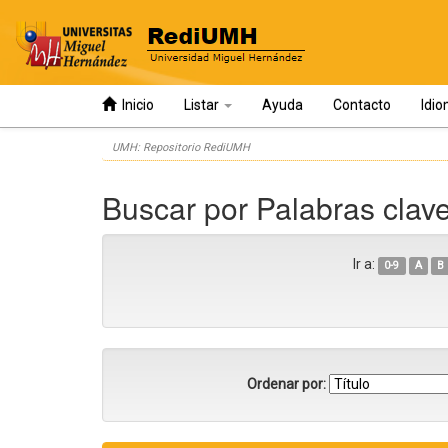
Inicio
Listar
Ayuda
Contacto
Idi
Skip
UMH: Repositorio RediUMH
navigation
Buscar por Palabras clav
Ir a:
0-9
A
B
Ordenar por: