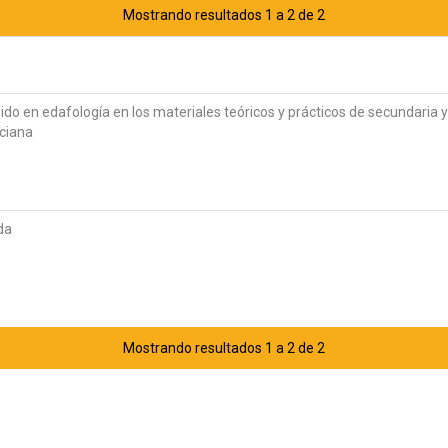
Mostrando resultados 1 a 2 de 2
ido en edafología en los materiales teóricos y prácticos de secundaria y
ciana
da
Mostrando resultados 1 a 2 de 2