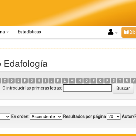
oma
Estadísticas
Bib
e Edafología
C
D
E
F
G
H
I
J
K
L
M
N
O
P
Q
R
S
T
U
V
O introducir las primeras letras:
En orden:
Resultados por página
Autor/R