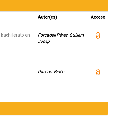
Autor(es)
Acceso
 bachillerato en
Forcadell Pérez, Guillem
Josep
Pardos, Belén