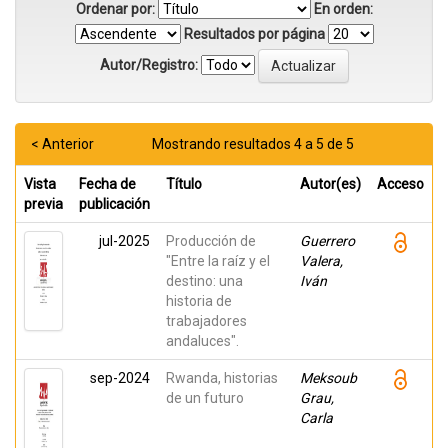
Ordenar por:
En orden:
Resultados por página
Autor/Registro:
< Anterior
Mostrando resultados 4 a 5 de 5
Vista
Fecha de
Título
Autor(es)
Acceso
previa
publicación
jul-2025
Producción de
Guerrero
"Entre la raíz y el
Valera,
destino: una
Iván
historia de
trabajadores
andaluces".
sep-2024
Rwanda, historias
Meksoub
de un futuro
Grau,
Carla