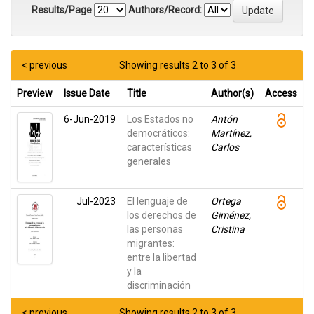
Results/Page
Authors/Record:
< previous
Showing results 2 to 3 of 3
Preview
Issue Date
Title
Author(s)
Access
6-Jun-2019
Los Estados no
Antón
democráticos:
Martínez,
características
Carlos
generales
Jul-2023
El lenguaje de
Ortega
los derechos de
Giménez,
las personas
Cristina
migrantes:
entre la libertad
y la
discriminación
< previous
Showing results 2 to 3 of 3