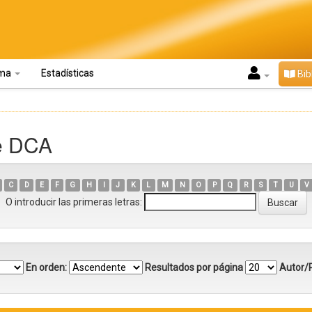
oma
Estadísticas
Bib
ve DCA
C
D
E
F
G
H
I
J
K
L
M
N
O
P
Q
R
S
T
U
V
O introducir las primeras letras:
En orden:
Resultados por página
Autor/R