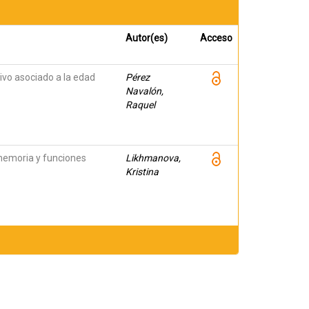
Autor(es)
Acceso
ivo asociado a la edad
Pérez
Navalón,
Raquel
 memoria y funciones
Likhmanova,
Kristina