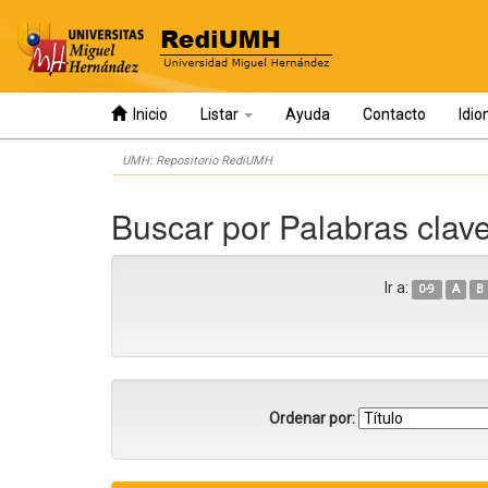
Inicio
Listar
Ayuda
Contacto
Idi
Skip
UMH: Repositorio RediUMH
navigation
Buscar por Palabras cla
Ir a:
0-9
A
B
Ordenar por: