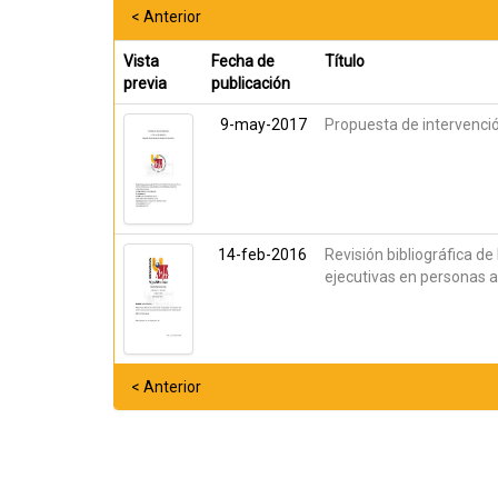
< Anterior
Vista
Fecha de
Título
previa
publicación
9-may-2017
Propuesta de intervenció
14-feb-2016
Revisión bibliográfica d
ejecutivas en personas a
< Anterior