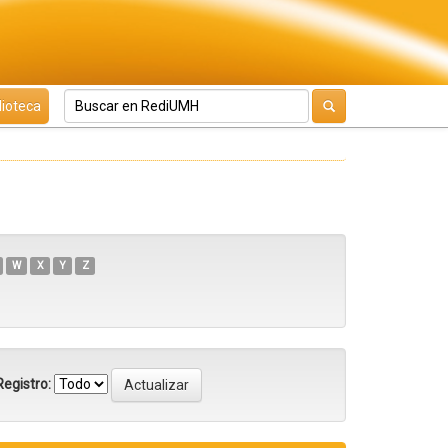
lioteca
W
X
Y
Z
egistro: