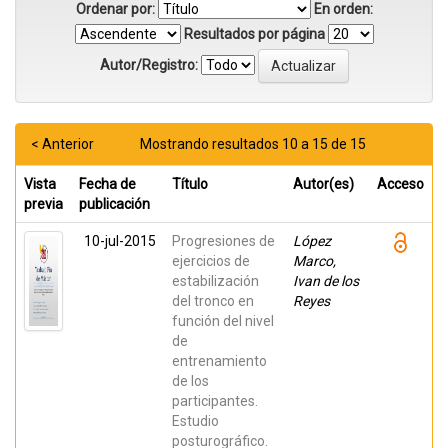
Ordenar por:
En orden:
Resultados por página
Autor/Registro:
< Anterior
Mostrando resultados 10 a 15 de 15
Vista
Fecha de
Título
Autor(es)
Acceso
previa
publicación
10-jul-2015
Progresiones de
López
ejercicios de
Marco,
estabilización
Ivan de los
del tronco en
Reyes
función del nivel
de
entrenamiento
de los
participantes.
Estudio
posturográfico.