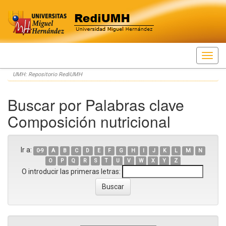
Skip
UMH: Repositorio RediUMH
navigation
Buscar por Palabras clave
Composición nutricional
Ir a:
0-9
A
B
C
D
E
F
G
H
I
J
K
L
M
N
O
P
Q
R
S
T
U
V
W
X
Y
Z
O introducir las primeras letras: