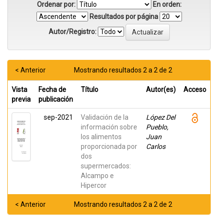
Ordenar por:
En orden:
Resultados por página
Autor/Registro:
< Anterior
Mostrando resultados 2 a 2 de 2
Vista
Fecha de
Título
Autor(es)
Acceso
previa
publicación
sep-2021
Validación de la
López Del
información sobre
Pueblo,
los alimentos
Juan
proporcionada por
Carlos
dos
supermercados:
Alcampo e
Hipercor
< Anterior
Mostrando resultados 2 a 2 de 2