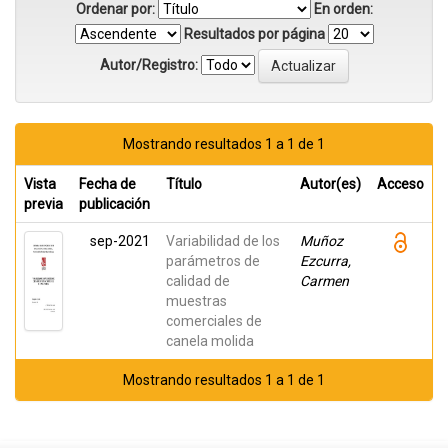
Ordenar por:
En orden:
Resultados por página
Autor/Registro:
Mostrando resultados 1 a 1 de 1
Vista
Fecha de
Título
Autor(es)
Acceso
previa
publicación
sep-2021
Variabilidad de los
Muñoz
parámetros de
Ezcurra,
calidad de
Carmen
muestras
comerciales de
canela molida
Mostrando resultados 1 a 1 de 1