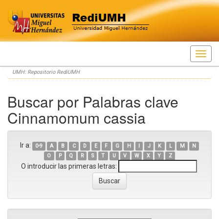
Skip
UMH: Repositorio RediUMH
navigation
Buscar por Palabras clave
Cinnamomum cassia
Ir a:
0-9
A
B
C
D
E
F
G
H
I
J
K
L
M
N
O
P
Q
R
S
T
U
V
W
X
Y
Z
O introducir las primeras letras: