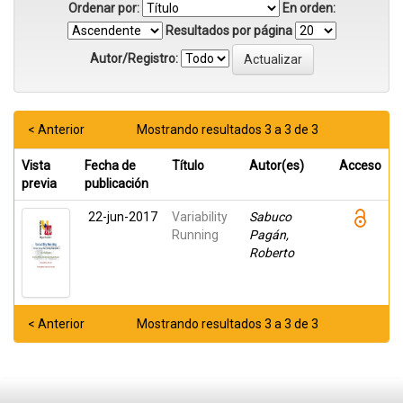
Ordenar por:
En orden:
Resultados por página
Autor/Registro:
< Anterior
Mostrando resultados 3 a 3 de 3
Vista
Fecha de
Título
Autor(es)
Acceso
previa
publicación
22-jun-2017
Variability
Sabuco
Running
Pagán,
Roberto
< Anterior
Mostrando resultados 3 a 3 de 3