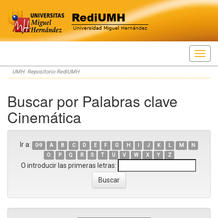
Skip
UMH: Repositorio RediUMH
navigation
Buscar por Palabras clave
Cinemática
Ir a:
0-9
A
B
C
D
E
F
G
H
I
J
K
L
M
N
O
P
Q
R
S
T
U
V
W
X
Y
Z
O introducir las primeras letras: