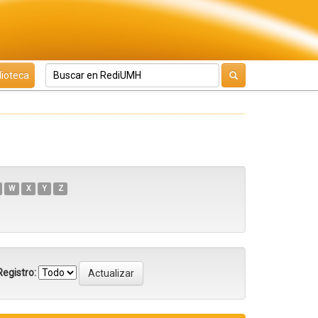
lioteca
W
X
Y
Z
egistro: