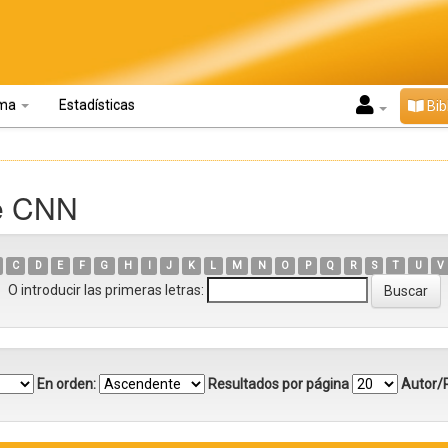
oma
Estadísticas
Bib
ve CNN
C
D
E
F
G
H
I
J
K
L
M
N
O
P
Q
R
S
T
U
V
O introducir las primeras letras:
En orden:
Resultados por página
Autor/R