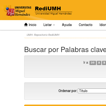
Inicio
Listar
Ayuda
Contacto
Idi
Skip
UMH: Repositorio RediUMH
navigation
Buscar por Palabras cla
Ir a:
0-9
A
B
Ordenar por: