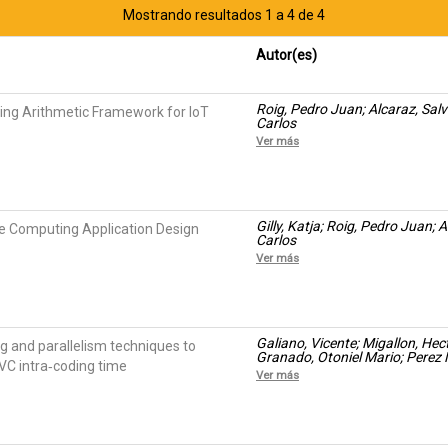
Mostrando resultados 1 a 4 de 4
Autor(es)
Roig, Pedro Juan; Alcaraz, Salvad
ng Arithmetic Framework for IoT
Carlos
Ver más
Gilly, Katja; Roig, Pedro Juan; A
e Computing Application Design
Carlos
Ver más
Galiano, Vicente; Migallon, He
g and parallelism techniques to
Granado, Otoniel Mario; Perez
VC intra‑coding time
Ver más