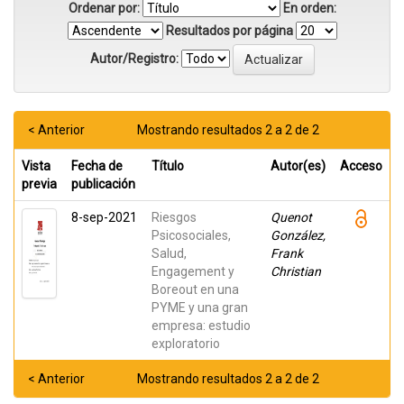
Ordenar por:
En orden:
Resultados por página
Autor/Registro:
< Anterior
Mostrando resultados 2 a 2 de 2
Vista
Fecha de
Título
Autor(es)
Acceso
previa
publicación
8-sep-2021
Riesgos
Quenot
Psicosociales,
González,
Salud,
Frank
Engagement y
Christian
Boreout en una
PYME y una gran
empresa: estudio
exploratorio
< Anterior
Mostrando resultados 2 a 2 de 2