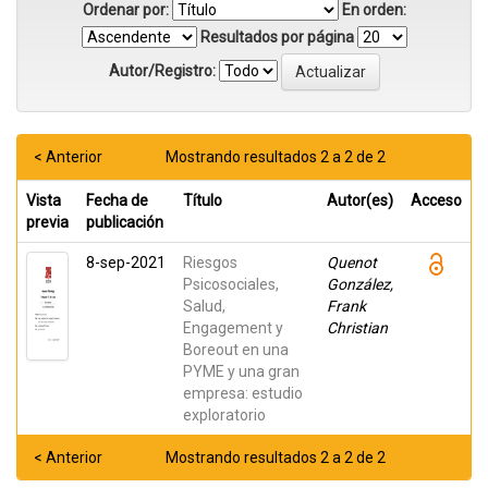
Ordenar por:
En orden:
Resultados por página
Autor/Registro:
< Anterior
Mostrando resultados 2 a 2 de 2
Vista
Fecha de
Título
Autor(es)
Acceso
previa
publicación
8-sep-2021
Riesgos
Quenot
Psicosociales,
González,
Salud,
Frank
Engagement y
Christian
Boreout en una
PYME y una gran
empresa: estudio
exploratorio
< Anterior
Mostrando resultados 2 a 2 de 2