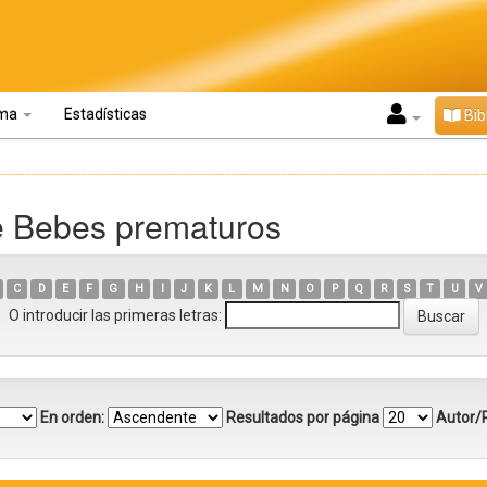
oma
Estadísticas
Bib
e Bebes prematuros
C
D
E
F
G
H
I
J
K
L
M
N
O
P
Q
R
S
T
U
V
O introducir las primeras letras:
En orden:
Resultados por página
Autor/R