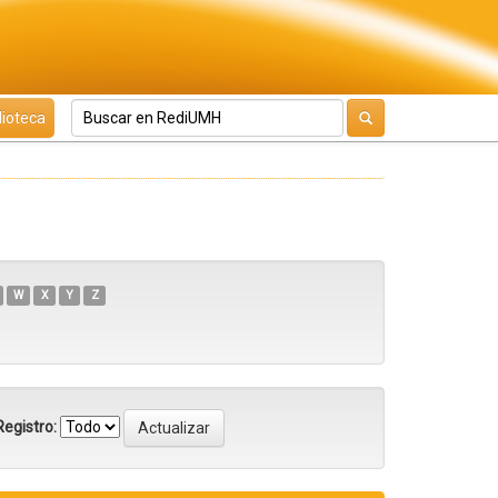
lioteca
W
X
Y
Z
egistro: