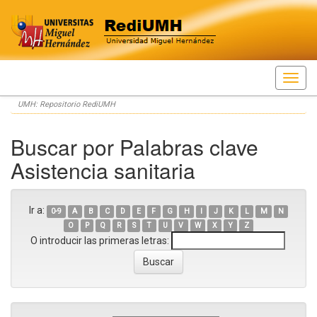
Skip
UMH: Repositorio RediUMH
navigation
Buscar por Palabras clave
Asistencia sanitaria
Ir a:
0-9
A
B
C
D
E
F
G
H
I
J
K
L
M
N
O
P
Q
R
S
T
U
V
W
X
Y
Z
O introducir las primeras letras: