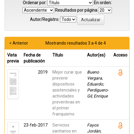
Ordenar por:
En orden:
Resultados por página
Autor/Registro:
< Anterior
Mostrando resultados 3 a 4 de 4
Vista
Fecha de
Título
Autor(es)
Acceso
previa
publicación
2019
Mejor curar que
Bueno
prevenir:
Vergara,
dispositivos
Eduardo;
asistenciales y
Perdiguero-
actividades
Gil, Enrique
preventivas en
el primer
franquismo
23-feb-2017
Servicios
Fayos
sanitarios en
Jordán,