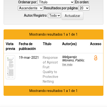
Ordenar por:
En orden:
Resultados por página
Autor/Registro:
Mostrando resultados 1 a 1 de 1
Vista
Fecha de
Título
Autor(es)
Acceso
previa
publicación
Melgarejo
19-mar-2021
Response
Moreno, Pablo;
of Apricot
Legua, Pilar;
Ver más
Martínez Font,
Fruit
Rafael; Martinez
Quality to
Nicolas, Juan
Protective
Jose; Sanchez-
Soriano,
Netting
Joaquin;
Carbonell-
Barrachina,
Mostrando resultados 1 a 1 de 1
Ángel A.;
Hernández,
Francisca