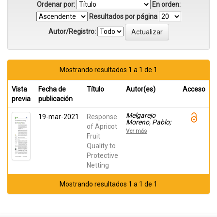
Ordenar por:
En orden:
Resultados por página
Autor/Registro:
Mostrando resultados 1 a 1 de 1
Vista
Fecha de
Título
Autor(es)
Acceso
previa
publicación
Melgarejo
19-mar-2021
Response
Moreno, Pablo;
of Apricot
Legua, Pilar;
Ver más
Martínez Font,
Fruit
Rafael; Martinez
Quality to
Nicolas, Juan
Protective
Jose; Sanchez-
Soriano,
Netting
Joaquin;
Carbonell-
Barrachina,
Mostrando resultados 1 a 1 de 1
Ángel A.;
Hernández,
Francisca