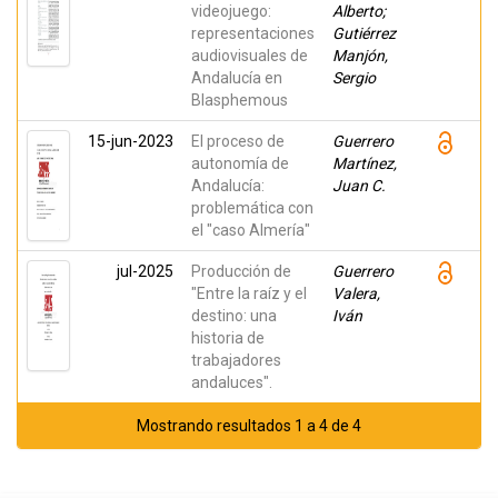
videojuego:
Alberto;
representaciones
Gutiérrez
audiovisuales de
Manjón,
Andalucía en
Sergio
Blasphemous
15-jun-2023
El proceso de
Guerrero
autonomía de
Martínez,
Andalucía:
Juan C.
problemática con
el "caso Almería"
jul-2025
Producción de
Guerrero
"Entre la raíz y el
Valera,
destino: una
Iván
historia de
trabajadores
andaluces".
Mostrando resultados 1 a 4 de 4