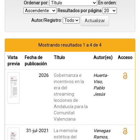
Ordenar por:
En orden:
Resultados por página
Autor/Registro:
Mostrando resultados 1 a 4 de 4
Vista
Fecha de
Título
Autor(es)
Acceso
previa
publicación
2026
Gobernanza e
Huerta-
incentivos en la
Viso,
era del
Pablo
streaming:
Jesús
lecciones de
Andalucía para la
Comunitat
Valenciana
31-jul-2021
La memoria
Venegas
estética del
Ramos,