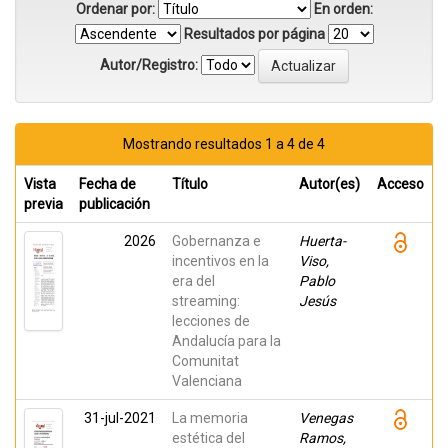
Ordenar por:
En orden:
Resultados por página
Autor/Registro:
Mostrando resultados 1 a 4 de 4
Vista
Fecha de
Título
Autor(es)
Acceso
previa
publicación
2026
Gobernanza e
Huerta-
incentivos en la
Viso,
era del
Pablo
streaming:
Jesús
lecciones de
Andalucía para la
Comunitat
Valenciana
31-jul-2021
La memoria
Venegas
estética del
Ramos,