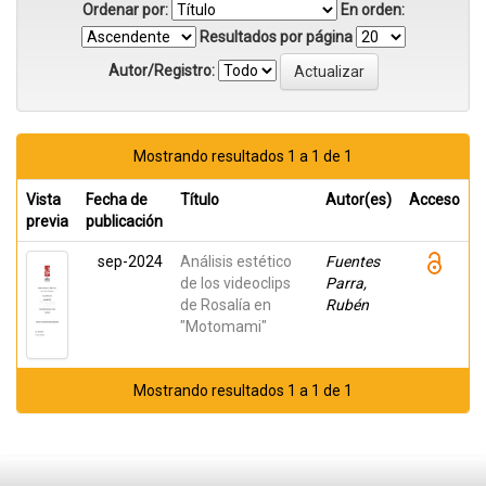
Ordenar por:
En orden:
Resultados por página
Autor/Registro:
Mostrando resultados 1 a 1 de 1
Vista
Fecha de
Título
Autor(es)
Acceso
previa
publicación
sep-2024
Análisis estético
Fuentes
de los videoclips
Parra,
de Rosalía en
Rubén
"Motomami"
Mostrando resultados 1 a 1 de 1