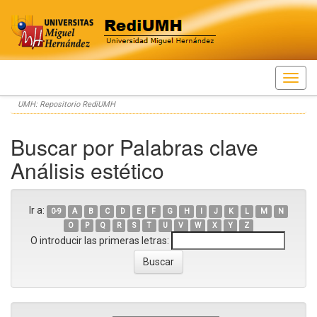
Skip
UMH: Repositorio RediUMH
navigation
Buscar por Palabras clave
Análisis estético
Ir a:
0-9
A
B
C
D
E
F
G
H
I
J
K
L
M
N
O
P
Q
R
S
T
U
V
W
X
Y
Z
O introducir las primeras letras: