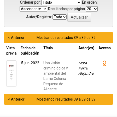
Ordenar por:
En orden:
Resultados por página
Autor/Registro:
< Anterior
Mostrando resultados 39 a 39 de 39
Vista
Fecha de
Título
Autor(es)
Acceso
previa
publicación
5-jun-2022
Una visión
Mora
criminológica y
Porta,
ambiental del
Alejandro
barrio Colonia
Requena de
Alicante
< Anterior
Mostrando resultados 39 a 39 de 39