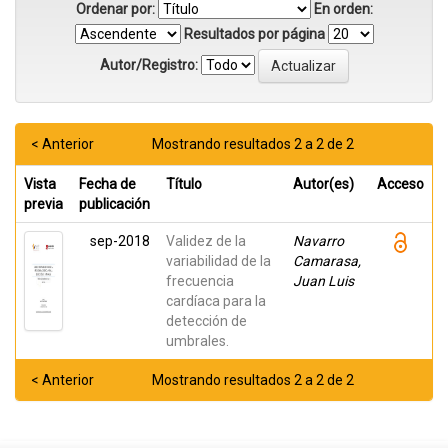
Ordenar por:
En orden:
Resultados por página
Autor/Registro:
< Anterior
Mostrando resultados 2 a 2 de 2
Vista
Fecha de
Título
Autor(es)
Acceso
previa
publicación
sep-2018
Validez de la
Navarro
variabilidad de la
Camarasa,
frecuencia
Juan Luis
cardíaca para la
detección de
umbrales.
< Anterior
Mostrando resultados 2 a 2 de 2