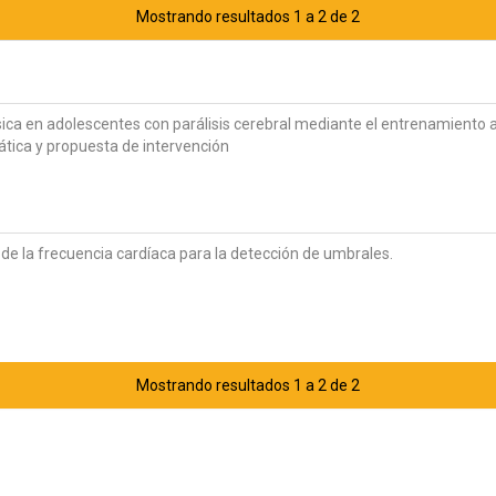
Mostrando resultados 1 a 2 de 2
ísica en adolescentes con parálisis cerebral mediante el entrenamiento 
ática y propuesta de intervención
d de la frecuencia cardíaca para la detección de umbrales.
Mostrando resultados 1 a 2 de 2