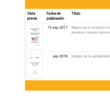
Vista
Fecha de
Título
previa
publicación
15-sep-2017
Mejora de la condición f
acuático: revisión sistem
sep-2018
Validez de la variabilida