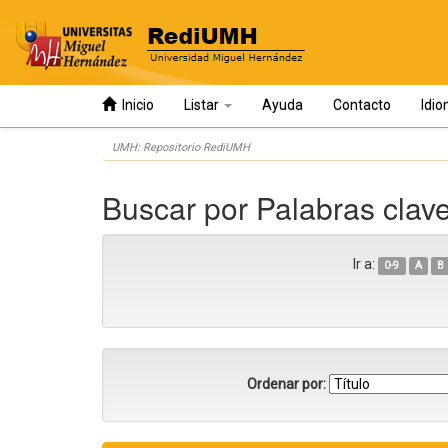
Inicio
Listar
Ayuda
Contacto
Idi
Skip
UMH: Repositorio RediUMH
navigation
Buscar por Palabras clav
Ir a:
0-9
A
B
Ordenar por: