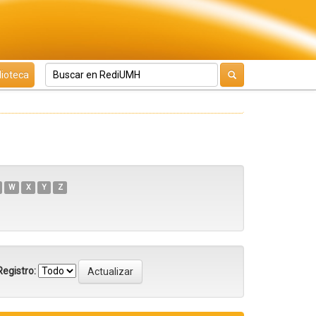
lioteca
W
X
Y
Z
egistro: