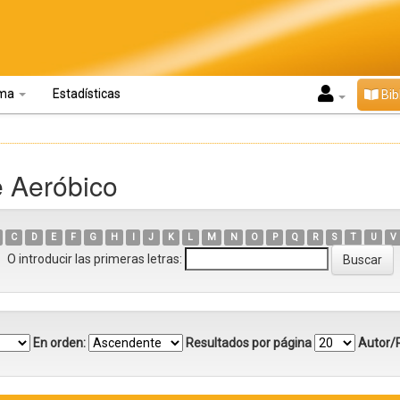
oma
Estadísticas
Bib
e Aeróbico
C
D
E
F
G
H
I
J
K
L
M
N
O
P
Q
R
S
T
U
V
O introducir las primeras letras:
En orden:
Resultados por página
Autor/R